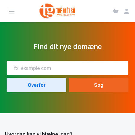
FInd dit nye domæne
Hvordan kan vi hjælpe idag?