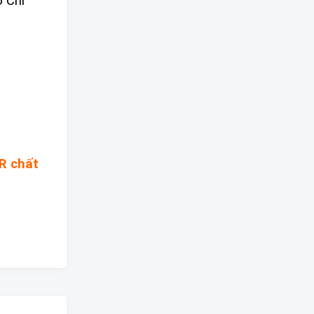
 Chí
R chất