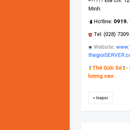
Địa chỉ: 
Minh.
Hotline:
0919. 
Tel: (028) 7309
Website:
www.
thegioiSERVER.
Thế Giới Số
-
lượng cao.
« înapoi