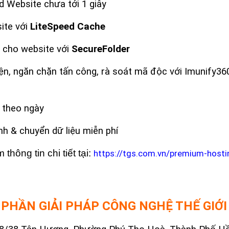
d Website chưa tới 1 giây
ite với
LiteSpeed Cache
cho website với
SecureFolder
ện, ngăn chặn tấn công, rà soát mã độc với Imunify360
 theo ngày
nh & chuyển dữ liệu miễn phí
hông tin chi tiết tại:
https://tgs.com.vn/premium-hosti
 PHẦN GIẢI PHÁP CÔNG NGHỆ THẾ GIỚI