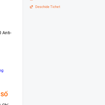
Deschide Tichet
 Anti-
ng
 SỐ