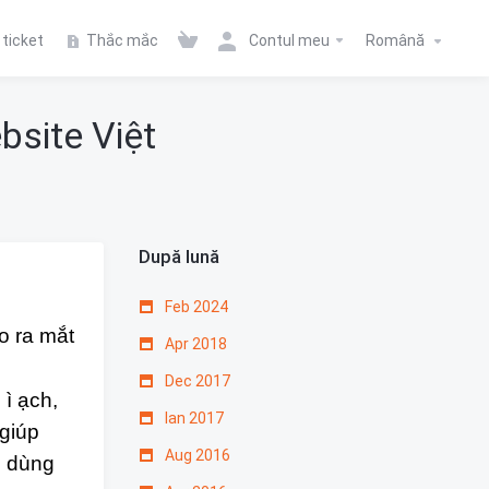
ticket
Thắc mắc
Contul meu
Română
site Việt
După lună
Feb 2024
o ra mắt
Apr 2018
p
Dec 2017
ì ạch,
Ian 2017
giúp
Aug 2016
i dùng