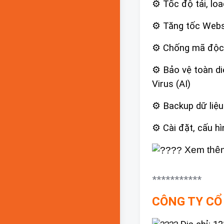
⚙ Tốc độ tải, loa
⚙ Tăng tốc Webs
⚙ Chống mã độc 
⚙ Bảo vệ toàn di
Virus (AI)
⚙ Backup dữ liệu
⚙ Cài đặt, cấu hì
Xem thêm t
***********
CÔNG TY CỔ