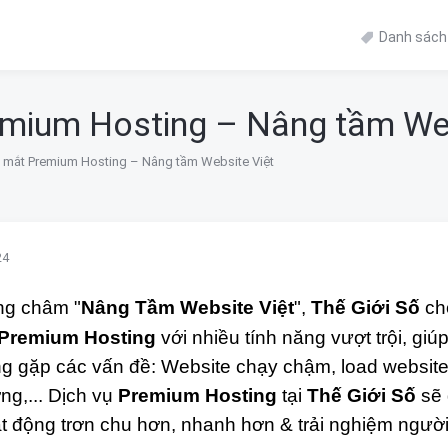
Danh sách 
mium Hosting – Nâng tầm Web
 mắt Premium Hosting – Nâng tầm Website Việt
24
g châm "
Nâng Tầm Website Việt
",
Thế Giới Số
ch
Premium Hosting
với nhiều tính năng vượt trội, giú
g gặp các vấn đề: Website chạy chậm, load website 
ờng,... Dịch vụ
Premium Hosting
tại
Thế Giới Số
sẽ 
t động trơn chu hơn, nhanh hơn & trải nghiệm ngườ