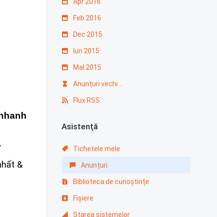
Apr 2016
Feb 2016
Dec 2015
Iun 2015
MaI 2015
Anunțuri vechi...
Flux RSS
nhanh
Asistență
.
Tichetele mele
hất &
Anunțuri
Biblioteca de cunoștințe
Fișiere
Starea sistemelor