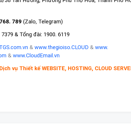
128/38 Tân Hương, Phường Phú Thọ Hoà, Thành Phố Hồ
768. 789
(Zalo, Telegram)
. 7379 & Tổng đài: 1900. 6119
TGS.com.vn
&
www.
thegioiso.CLOUD
&
www.
com
&
www.
CloudEmail.vn
 Dịch vụ
Thiết kế WEBSITE,
HOSTING, CLOUD SERVE