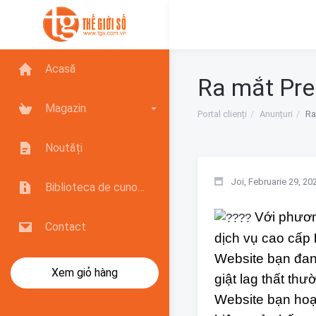
Acasă
Ra mắt Pre
Magazin
Portal clienți
Anunțuri
Ra
Noutăți
Joi, Februarie 29, 20
Biblioteca de cunoștințe
Với phươn
Contact
dịch vụ cao cấp
Website bạn đan
Xem giỏ hàng
giật lag thất thư
Website bạn hoạ