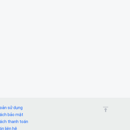
hoản sử dụng
sách bảo mật
sách thanh toán
in liên hệ