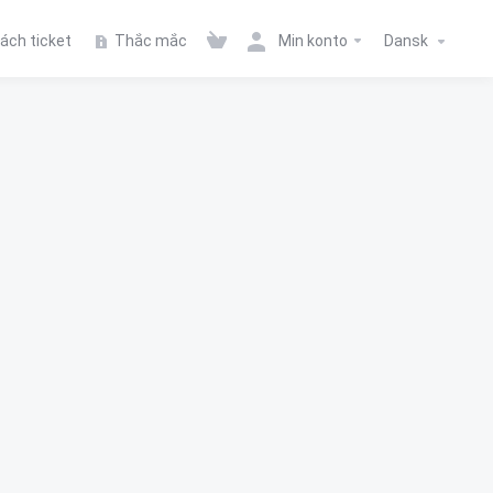
ách ticket
Thắc mắc
Min konto
Dansk