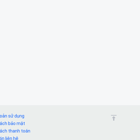
hoản sử dụng
sách bảo mật
sách thanh toán
in liên hệ